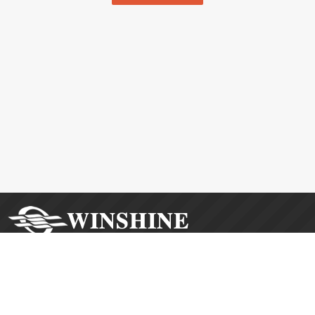

地址：福建省龙岩市新罗区登高西路163号

手机：+86-18159800908

传真：+86-5972663823