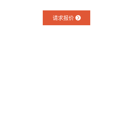
们
闻
请求报价
请求报价


产
日
品
志
展
联
示
系
我