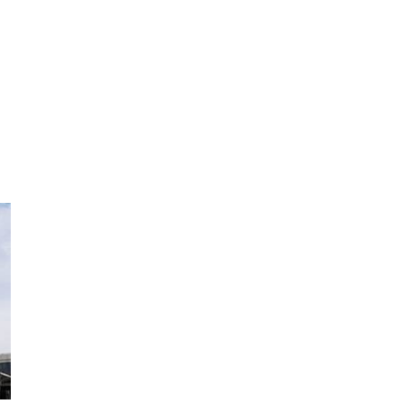
关于我们
福建远盛实业有限公司专注于研发、生产、销售建筑玻璃
进的专业加工设备，出类拔萃的研发队伍、熟练的生产员
服务优良。
长期以来，公司以“创新产品、提高品质、服务客户”为
客户提供快捷的服务、专业的技术支持、优质的产品和可
售、物流及售后服务为一体的运营系统。公司产品销售遍
拿大、美国、欧洲等地，赢得了众多业内建筑设计师与合