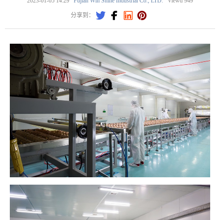
2023-01-05 14:29
Fujian Win Shine Industrial Co., LTD.
Viewd
949




分享到：