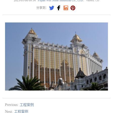
2023-01-06 09:14
Fujian Win Shine Industrial Co., LTD.
Viewd
753




分享到：
Previous:
工程案例
Next:
工程案例